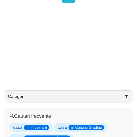
▼
Categorii
🔍
Cautari frecvente
casa
casa
in Imobiliare
in Casa si Gradina