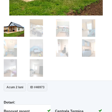
Acum 2 luni
ID #46973
Dotari:
Renovat recent
Centrala Termica