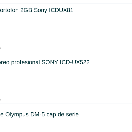
eportofon 2GB Sony ICDUX81
e
ereo profesional SONY ICD-UX522
e
e Olympus DM-5 cap de serie