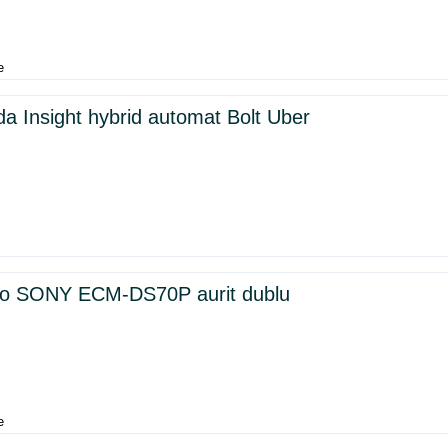
e
da Insight hybrid automat Bolt Uber
reo SONY ECM-DS70P aurit dublu
e