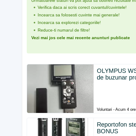
Urmatoarele sfaturi va pot ajuta sa obtineti rezultate 
Verifica daca ai scris corect cuvantul/cuvintele!
Incearca sa folosesti cuvinte mai generale!
Incearca sa explorezi categoriile!
Reduce-ti numarul de filtre!
Vezi mai jos cele mai recente anunturi publicate
OLYMPUS WS-2
de buzunar pr
Voluntari - Acum 4 ore
Reportofon st
BONUS