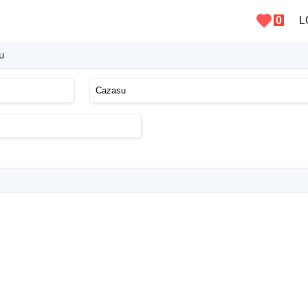
0
L
u