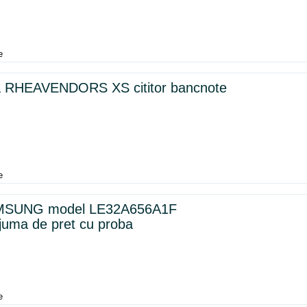
e
a RHEAVENDORS XS cititor bancnote
e
MSUNG model LE32A656A1F
 juma de pret cu proba
e