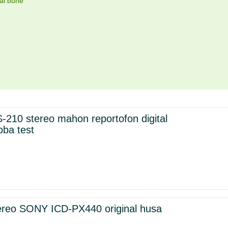
mai bune
10 stereo mahon reportofon digital
oba test
ereo SONY ICD-PX440 original husa