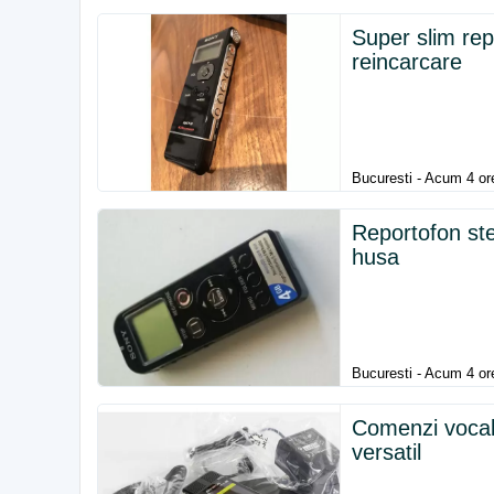
Super slim r
reincarcare
Bucuresti - Acum 4 or
Reportofon st
husa
Bucuresti - Acum 4 or
Comenzi vocal
versatil