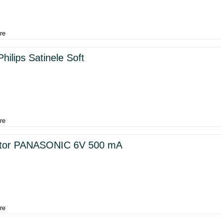
re
hilips Satinele Soft
re
ator PANASONIC 6V 500 mA
re