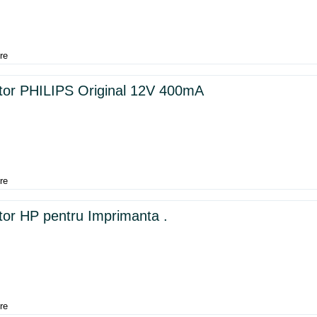
re
tor PHILIPS Original 12V 400mA
re
tor HP pentru Imprimanta .
re