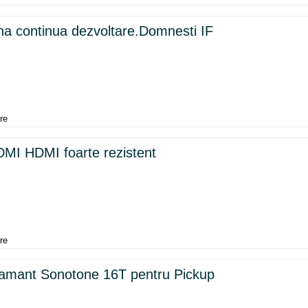
na continua dezvoltare.Domnesti IF
re
MI HDMI foarte rezistent
re
amant Sonotone 16T pentru Pickup