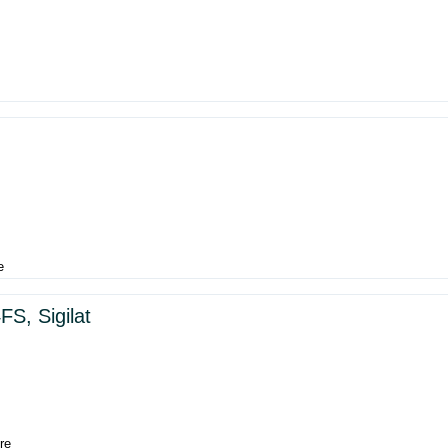
e
S, Sigilat
re