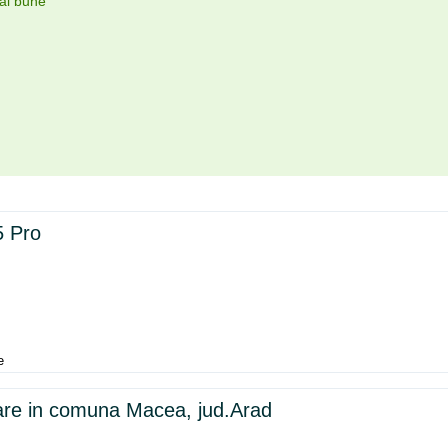
mai bune
5 Pro
e
re in comuna Macea, jud.Arad