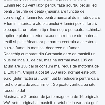
Lumini led cu ventilator pentru faza scurta, becuri led
pentru farurile de ceata (masina are functia de
cornering) si lumini led pentru numarul de inmatriculare
+ lumini interioare ale plafonului + lumini pozitii faruri,
pleoape faruri, eleron tip r-line negru pe spate, schimbat
tapiterie plafon interior, scaune intretinute din material
textil si piele Alcantara pe partea centrala a acestora,
nu s-a fumat in masina, deoarece nu fumez!
Racechip cumparat din Germania care da masinii un
plus de inca 31 de cai, masina normal avea 105 cai,
acum are 136 cai si consum mai redus de motorina de
1l 100 km. Chipul a costat 350 euro, normal este 500
euro (detin factura) . L-am luat la reducere pentru ca a
fost o oferta de ziua firmei ! Se poate verifica pe site
racechip.de!
Masina are 2 randuri de jante magneziu de 16 originale
VW, setul original al masinii + setul de la varianta golf