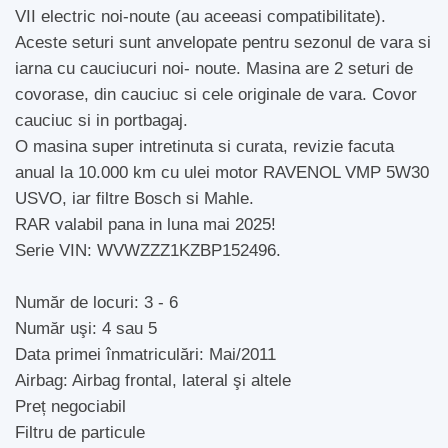
VII electric noi-noute (au aceeasi compatibilitate).
Aceste seturi sunt anvelopate pentru sezonul de vara si
iarna cu cauciucuri noi- noute. Masina are 2 seturi de
covorase, din cauciuc si cele originale de vara. Covor
cauciuc si in portbagaj.
O masina super intretinuta si curata, revizie facuta
anual la 10.000 km cu ulei motor RAVENOL VMP 5W30
USVO, iar filtre Bosch si Mahle.
RAR valabil pana in luna mai 2025!
Serie VIN: WVWZZZ1KZBP152496.
Număr de locuri: 3 - 6
Număr uşi: 4 sau 5
Data primei înmatriculări: Mai/2011
Airbag: Airbag frontal, lateral şi altele
Preț negociabil
Filtru de particule