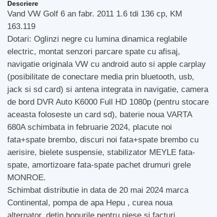
Descriere
Vand VW Golf 6 an fabr. 2011 1.6 tdi 136 cp, KM
163.119
Dotari: Oglinzi negre cu lumina dinamica reglabile
electric, montat senzori parcare spate cu afisaj,
navigatie originala VW cu android auto si apple carplay
(posibilitate de conectare media prin bluetooth, usb,
jack si sd card) si antena integrata in navigatie, camera
de bord DVR Auto K6000 Full HD 1080p (pentru stocare
aceasta foloseste un card sd), baterie noua VARTA
680A schimbata in februarie 2024, placute noi
fata+spate brembo, discuri noi fata+spate brembo cu
aerisire, bielete suspensie, stabilizator MEYLE fata-
spate, amortizoare fata-spate pachet drumuri grele
MONROE.
Schimbat distributie in data de 20 mai 2024 marca
Continental, pompa de apa Hepu , curea noua
alternator, detin bonurile pentru piese si facturi.