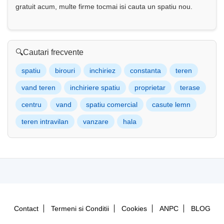
gratuit acum, multe firme tocmai isi cauta un spatiu nou.
🔍
Cautari frecvente
spatiu
birouri
inchiriez
constanta
teren
vand teren
inchiriere spatiu
proprietar
terase
centru
vand
spatiu comercial
casute lemn
teren intravilan
vanzare
hala
Contact
Termeni si Conditii
Cookies
ANPC
BLOG