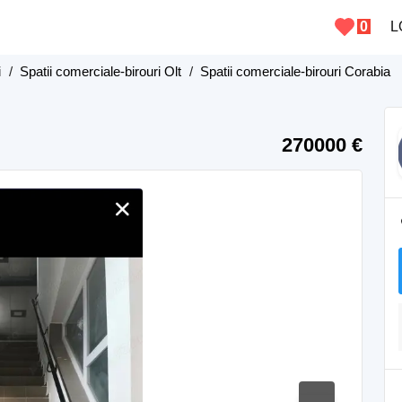
0
L
i
/
Spatii comerciale-birouri Olt
/
Spatii comerciale-birouri Corabia
270000 €