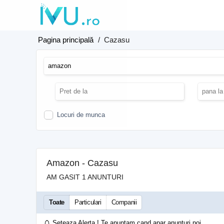
Pagina principală
/
Cazasu
Locuri de munca
Amazon - Cazasu
AM GASIT 1 ANUNTURI
Toate
Particulari
Companii
Seteaza Alerta ! Te anuntam cand apar anunturi noi