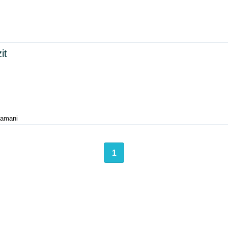
it
tamani
1