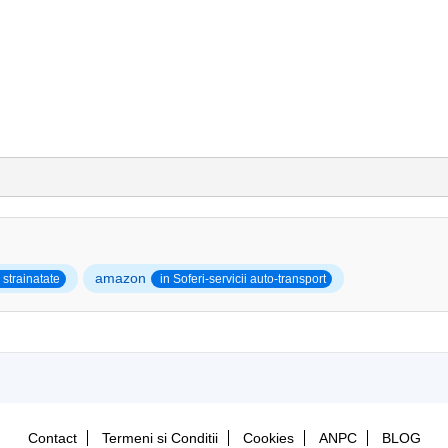
amazon
strainatate
in Soferi-servicii auto-transport
Contact
Termeni si Conditii
Cookies
ANPC
BLOG