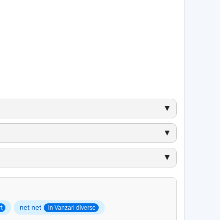
▼
▼
▼
net net
t
in Vanzari diverse