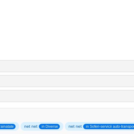
net net
net net
rainatate
in Diverse
in Soferi-servicii auto-transpor