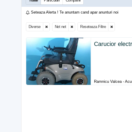
Toate
Particulari
Companii
Seteaza Alerta ! Te anuntam cand apar anunturi noi
Diverse
Net net
Reseteaza Filtre
Carucior elect
Ramnicu Valcea - Acu