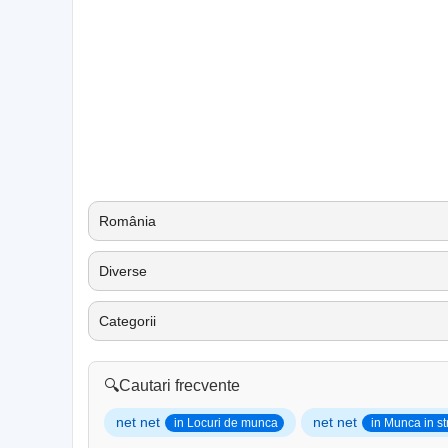
România
Diverse
Categorii
🔍
Cautari frecvente
net net
net net
in Locuri de munca
in Munca in st