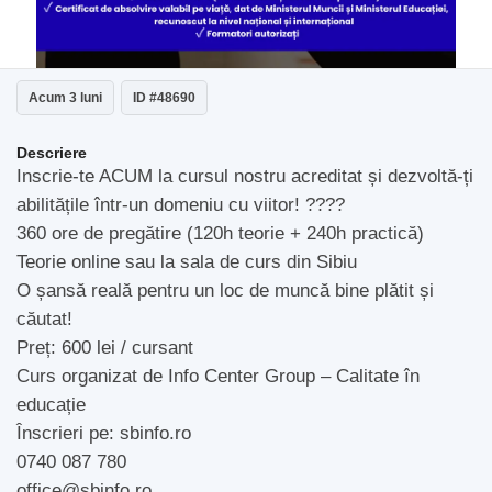
Acum 3 luni
ID #48690
Descriere
Inscrie-te ACUM la cursul nostru acreditat și dezvoltă-ți
abilitățile într-un domeniu cu viitor! ????
360 ore de pregătire (120h teorie + 240h practică)
Teorie online sau la sala de curs din Sibiu
O șansă reală pentru un loc de muncă bine plătit și
căutat!
Preț: 600 lei / cursant
Curs organizat de Info Center Group – Calitate în
educație
Înscrieri pe: sbinfo.ro
0740 087 780
office@sbinfo.ro