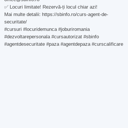
✅ Locuri limitate! Rezervă-ți locul chiar azi!
Mai multe detalii: https://sbinfo.ro/curs-agent-de-
securitate/
#cursuri #locuridemunca #joburiromania
#dezvoltarepersonala #cursautorizat #sbinfo
#agentdesecuritate #paza #agentdepaza #curscalificare