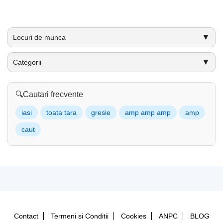
▼
Locuri de munca
▼
Categorii
🔍
Cautari frecvente
iasi
toata tara
gresie
amp amp amp
amp
caut
Contact
Termeni si Conditii
Cookies
ANPC
BLOG