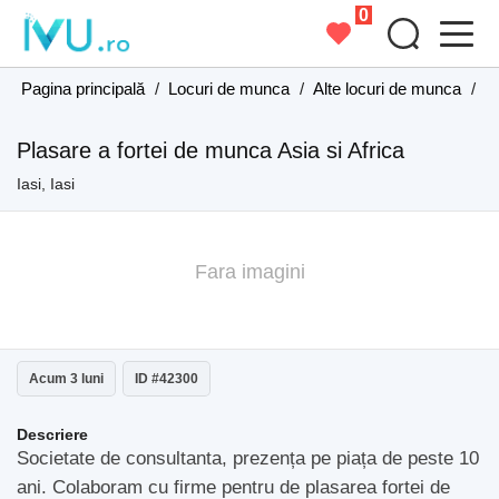
0
Pagina principală
/
Locuri de munca
/
Alte locuri de munca
/
Al
Plasare a fortei de munca Asia si Africa
Iasi, Iasi
Fara imagini
Acum 3 luni
ID #42300
Descriere
Societate de consultanta, prezența pe piața de peste 10
ani. Colaboram cu firme pentru de plasarea fortei de