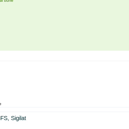
mai bune
e
S, Sigilat