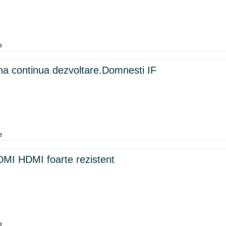
e
na continua dezvoltare.Domnesti IF
e
MI HDMI foarte rezistent
e