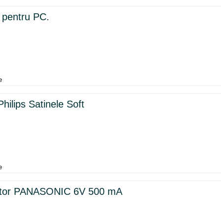
 pentru PC.
e
hilips Satinele Soft
e
ator PANASONIC 6V 500 mA