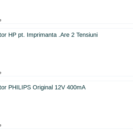
e
or HP pt. Imprimanta .Are 2 Tensiuni
e
tor PHILIPS Original 12V 400mA
e