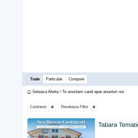
Toate
Particulari
Companii
Seteaza Alerta ! Te anuntam cand apar anunturi noi
Costinesti
Reseteaza Filtre
Tabara Tematic