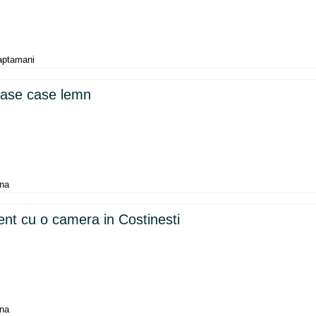
aptamani
rase case lemn
una
nt cu o camera in Costinesti
una