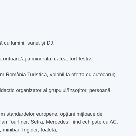
 cu lumini, sunet și DJ.
ăcoritoare/apă minerală, cafea, tort festiv.
sm România Turistică, valabil la oferta cu autocarul;
didactic organizator al grupului/însoțitor, persoană
orm standardelor europene, opțiuni mijloace de
lan Tourliner, Setra, Mercedes, fiind echipate cu AC,
inibar, frigider, toaletă;