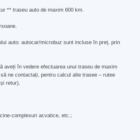
retur ** traseu auto de maxim 600 km.
ersoane.
lui auto: autocar/microbuz sunt incluse în preț, prin
să aveți în vedere efectuarea unui traseu de maxim
 ne contactați, pentru calcul alte trasee – rutee
și retur).
scine-complexuri acvatice, etc.;