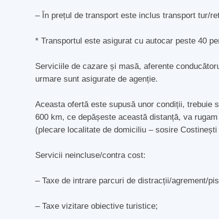
– În prețul de transport este inclus transport tur/
* Transportul este asigurat cu autocar peste 40 p
Serviciile de cazare și masă, aferente conducătoru
urmare sunt asigurate de agenție.
Aceasta ofertă este supusă unor condiții, trebuie 
600 km, ce depășeste această distanță, va rugam să
(plecare localitate de domiciliu – sosire Costinești 
Servicii neincluse/contra cost:
– Taxe de intrare parcuri de distracții/agrement/pi
– Taxe vizitare obiective turistice;