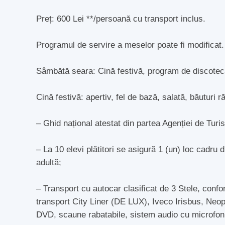
Preț: 600 Lei **/persoană cu transport inclus.
Programul de servire a meselor poate fi modificat.
Sâmbătă seara: Cină festivă, program de discotecă
Cină festivă: apertiv, fel de bază, salată, băuturi r
– Ghid național atestat din partea Agenției de Turi
– La 10 elevi plătitori se asigură 1 (un) loc cadru 
adultă;
– Transport cu autocar clasificat de 3 Stele, conf
transport City Liner (DE LUX), Iveco Irisbus, Neop
DVD, scaune rabatabile, sistem audio cu microfon, m