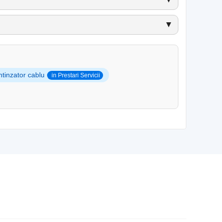
▼
ntinzator cablu
in Prestari Servicii