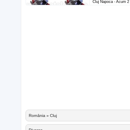
Cluj Napoca - Acum 2 
România » Cluj