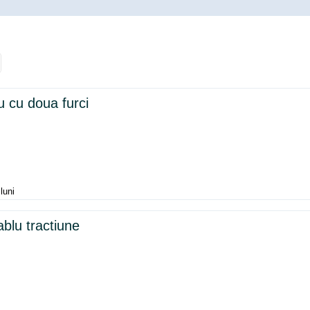
u
cu doua furci
luni
ablu
tractiune