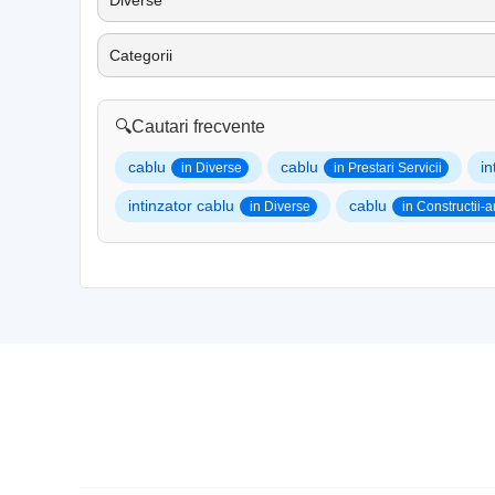
Diverse
Categorii
🔍
Cautari frecvente
cablu
cablu
in
in Diverse
in Prestari Servicii
intinzator cablu
cablu
in Diverse
in Constructii-