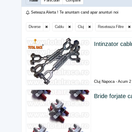
Toate
Particulari
Companii
Seteaza Alerta ! Te anuntam cand apar anunturi noi
Diverse
Cablu
Cluj
Reseteaza Filtre
Intinzator
cabl
Cluj Napoca - Acum 2 
Bride forjate
c