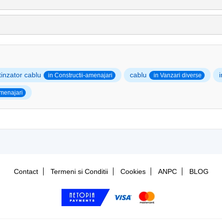
tinzator cablu
cablu
i
in Constructii-amenajari
in Vanzari diverse
amenajari
Contact
Termeni si Conditii
Cookies
ANPC
BLOG