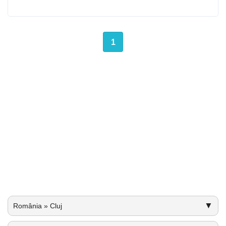
1
▼
România » Cluj