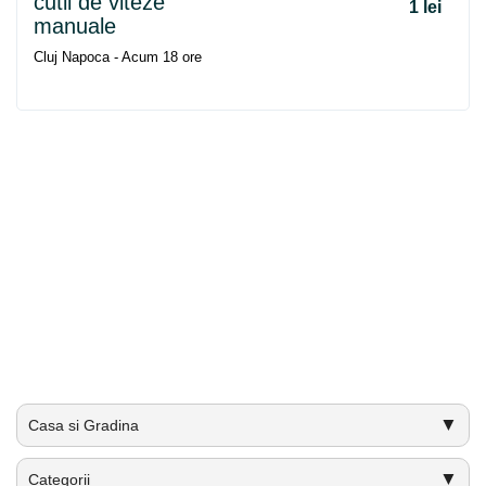
cutii de viteze
1 lei
manuale
Cluj Napoca - Acum 18 ore
▼
Casa si Gradina
▼
Categorii