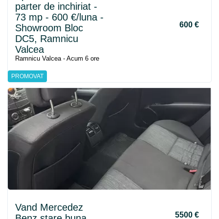
parter de inchiriat -
73 mp - 600 €/luna -
600 €
Showroom Bloc
DC5, Ramnicu
Valcea
Ramnicu Valcea - Acum 6 ore
PROMOVAT
Vand Mercedez
5500 €
Benz stare buna