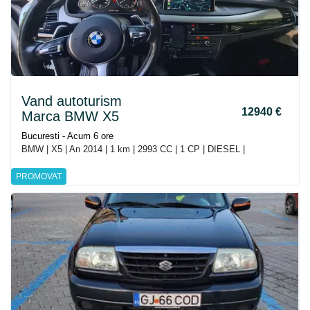
Vand autoturism
12940 €
Marca BMW X5
Bucuresti - Acum 6 ore
BMW | X5 | An 2014 | 1 km | 2993 CC | 1 CP | DIESEL |
PROMOVAT