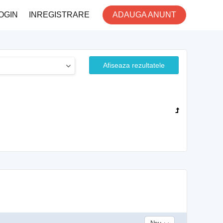
OGIN
INREGISTRARE
ADAUGA ANUNT
Afiseaza rezultatele