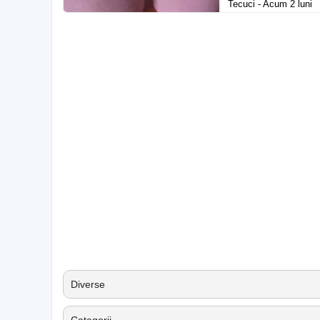
Tecuci - Acum 2 luni
Diverse