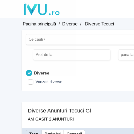
Pagina principală
/
Diverse
/
Diverse Tecuci
Diverse
Vanzari diverse
Diverse Anunturi Tecuci Gl
AM GASIT 2 ANUNTURI