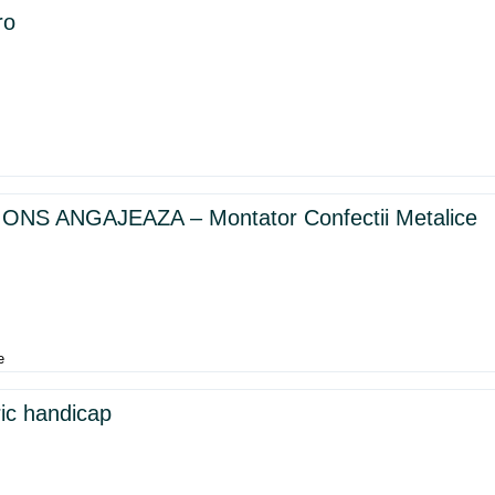
ro
NS ANGAJEAZA – Montator Confectii Metalice
e
ric handicap