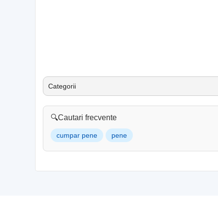
Categorii
🔍
Cautari frecvente
cumpar pene
pene