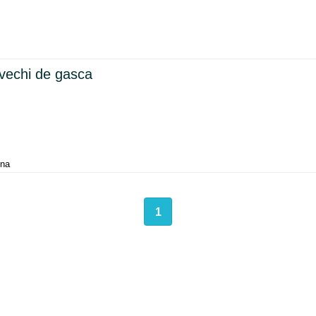
vechi de gasca
una
1