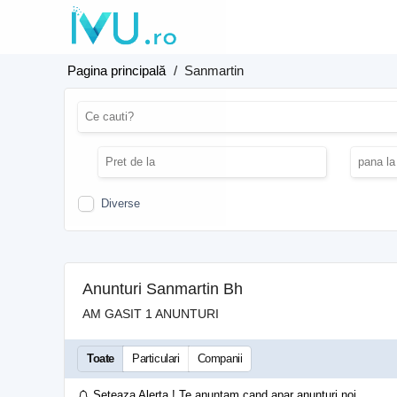
Pagina principală
/
Sanmartin
Diverse
Anunturi Sanmartin Bh
AM GASIT 1 ANUNTURI
Toate
Particulari
Companii
Seteaza Alerta ! Te anuntam cand apar anunturi noi