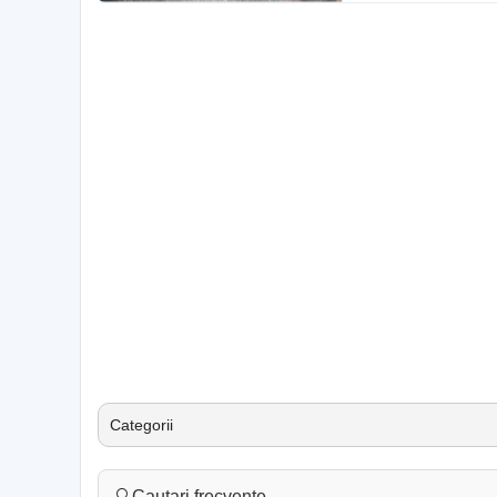
Categorii
🔍
Cautari frecvente