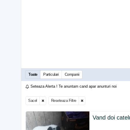
Toate
Particulari
Companii
Seteaza Alerta ! Te anuntam cand apar anunturi noi
Sacel
Reseteaza Filtre
Vand doi catel