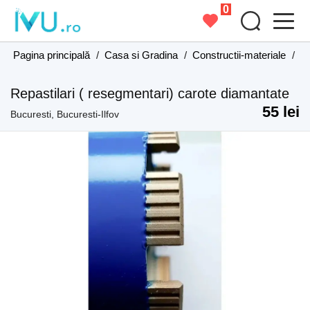
0
Pagina principală
/
Casa si Gradina
/
Constructii-materiale
/
Co
Repastilari ( resegmentari) carote diamantate
55 lei
Bucuresti, Bucuresti-Ilfov