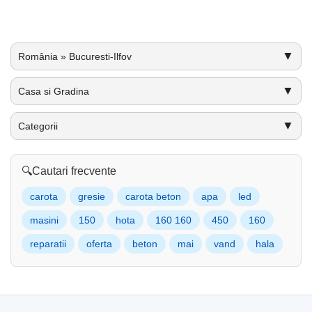
▼
România » Bucuresti-Ilfov
▼
Casa si Gradina
▼
Categorii
🔍
Cautari frecvente
carota
gresie
carota beton
apa
led
masini
150
hota
160 160
450
160
reparatii
oferta
beton
mai
vand
hala