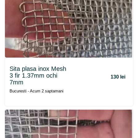
Sita plasa inox Mesh
3 fir 1.37mm ochi
130 lei
7mm
Bucuresti - Acum 2 saptamani