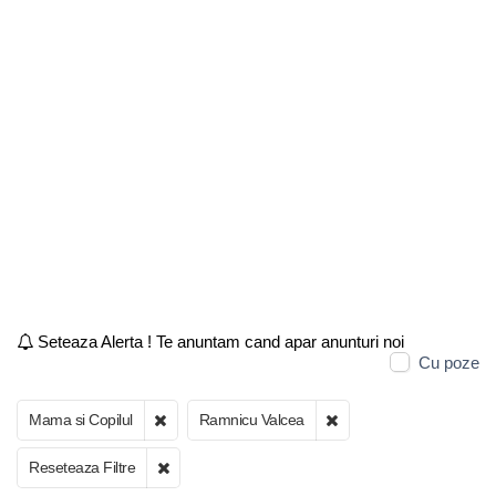
Seteaza Alerta ! Te anuntam cand apar anunturi noi
Cu poze
Mama si Copilul
Ramnicu Valcea
Reseteaza Filtre