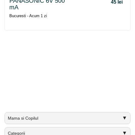
PANASONIC 6V 500
45 lei
mA
Bucuresti - Acum 1 zi
▼
Mama si Copilul
▼
Categorii