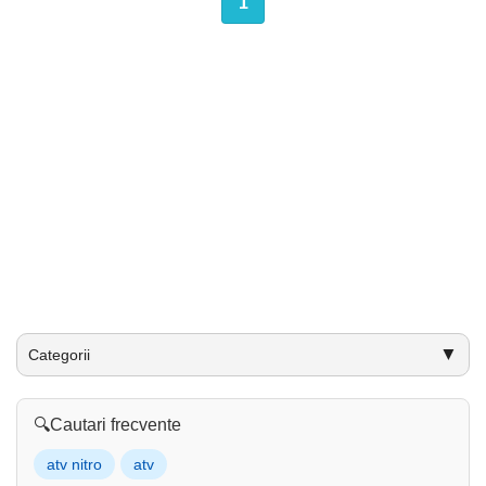
1
▼
Categorii
🔍
Cautari frecvente
atv nitro
atv