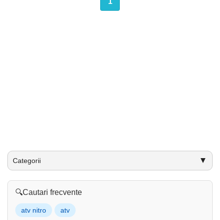
1
▼
Categorii
🔍
Cautari frecvente
atv nitro
atv