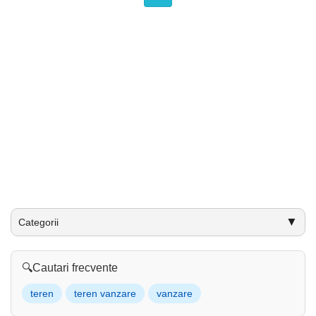
▼
Categorii
🔍
Cautari frecvente
teren
teren vanzare
vanzare