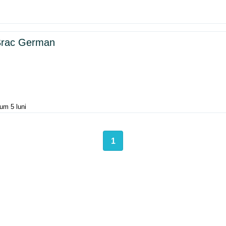
 Brac German
um 5 luni
1