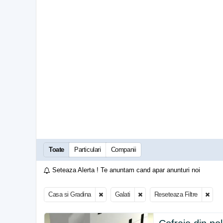
Toate
Particulari
Companii
Seteaza Alerta ! Te anuntam cand apar anunturi noi
Casa si Gradina
Galati
Reseteaza Filtre