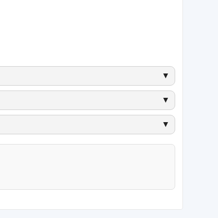
▼
▼
▼