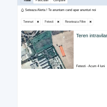
Toate
Particulari
Companii
Seteaza Alerta ! Te anuntam cand apar anunturi noi
Terenuri
Fetesti
Reseteaza Filtre
Teren intravilan
Fetesti - Acum 4 luni