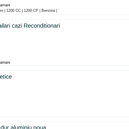
tamani
km | 1200 CC | 1200 CP | Benzina |
ari cazi Reconditionari
tamani
etice
dur aluminiu noua