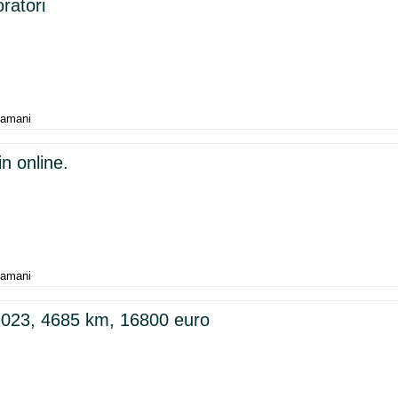
ratori
tamani
n online.
tamani
023, 4685 km, 16800 euro