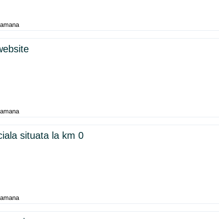
ptamana
website
ptamana
iala situata la km 0
ptamana