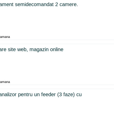
rtament semidecomandat 2 camere.
ptamana
eare site web, magazin online
ptamana
alizor pentru un feeder (3 faze) cu