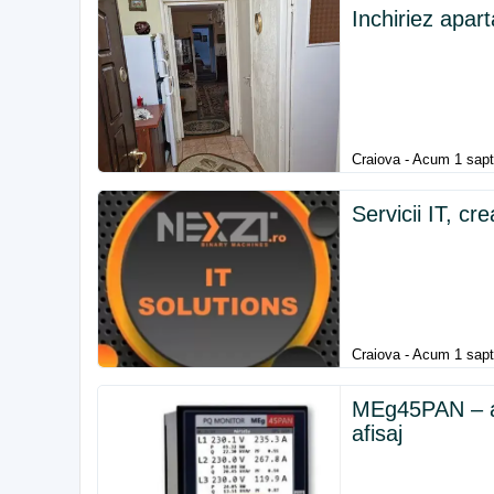
Inchiriez apa
Craiova - Acum 1 sa
Servicii IT, cr
Craiova - Acum 1 sa
MEg45PAN – an
afisaj