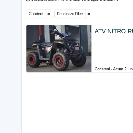
Corlateni
Reseteaza Filtre
ATV NITRO 
Corlateni - Acum 2 lun