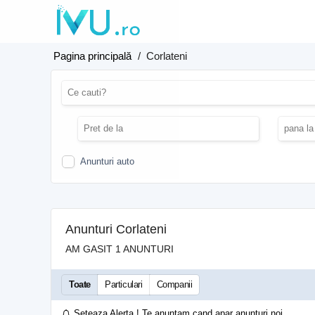
Pagina principală
/
Corlateni
Anunturi auto
Anunturi Corlateni
AM GASIT 1 ANUNTURI
Toate
Particulari
Companii
Seteaza Alerta ! Te anuntam cand apar anunturi noi