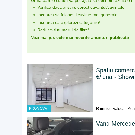
Urmatoarele sfaturi va pot ajuta sa obtineti rezultate 
Verifica daca ai scris corect cuvantul/cuvintele!
Incearca sa folosesti cuvinte mai generale!
Incearca sa explorezi categoriile!
Reduce-ti numarul de filtre!
Vezi mai jos cele mai recente anunturi publicate
Spatiu comerci
€/luna - Show
PROMOVAT
Ramnicu Valcea - Acu
Vand Mercede