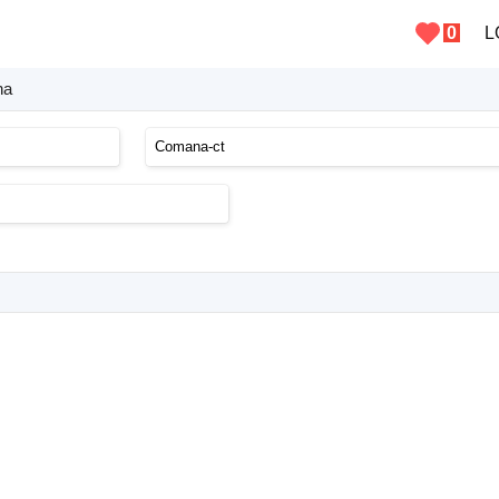
0
L
na