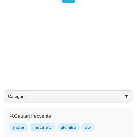
▼
Categorii
🔍
Cautari frecvente
motor
motor atv
atv nitro
atv