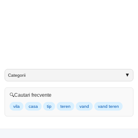
▼
Categorii
🔍
Cautari frecvente
vila
casa
tip
teren
vand
vand teren