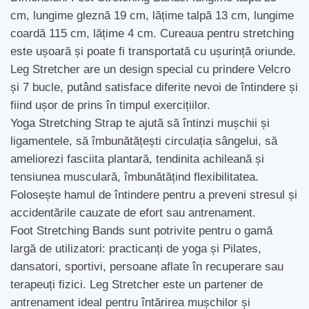
cm, lungime gleznă 19 cm, lățime talpă 13 cm, lungime
coardă 115 cm, lățime 4 cm. Cureaua pentru stretching
este ușoară și poate fi transportată cu ușurință oriunde.
Leg Stretcher are un design special cu prindere Velcro
și 7 bucle, putând satisface diferite nevoi de întindere și
fiind ușor de prins în timpul exercițiilor.
Yoga Stretching Strap te ajută să întinzi mușchii și
ligamentele, să îmbunătățești circulația sângelui, să
ameliorezi fasciita plantară, tendinita achileană și
tensiunea musculară, îmbunătățind flexibilitatea.
Folosește hamul de întindere pentru a preveni stresul și
accidentările cauzate de efort sau antrenament.
Foot Stretching Bands sunt potrivite pentru o gamă
largă de utilizatori: practicanți de yoga și Pilates,
dansatori, sportivi, persoane aflate în recuperare sau
terapeuți fizici. Leg Stretcher este un partener de
antrenament ideal pentru întărirea mușchilor și