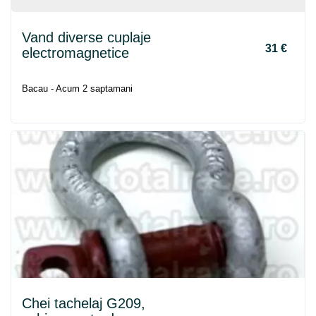
Vand diverse cuplaje
31 €
electromagnetice
Bacau - Acum 2 saptamani
Chei tachelaj G209,