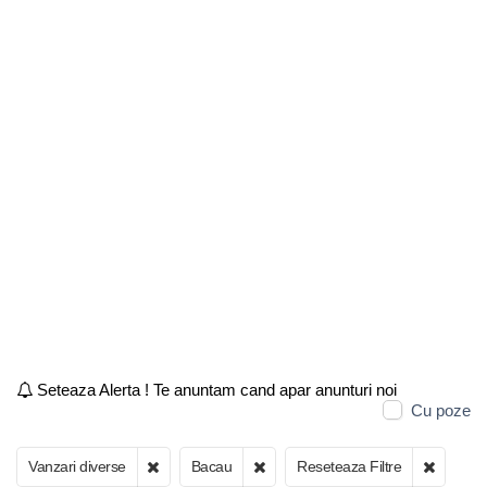
Seteaza Alerta ! Te anuntam cand apar anunturi noi
Cu poze
Vanzari diverse
Bacau
Reseteaza Filtre