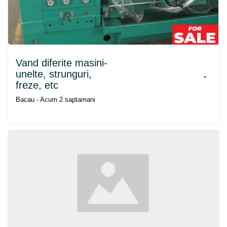
Vand diferite masini-
unelte, strunguri,
-
freze, etc
Bacau - Acum 2 saptamani