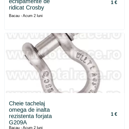
echipamente de
1 €
ridicat Crosby
Bacau - Acum 2 luni
Cheie tachelaj
omega de inalta
1 €
rezistenta forjata
G209A
Bacau - Acum 2 luni