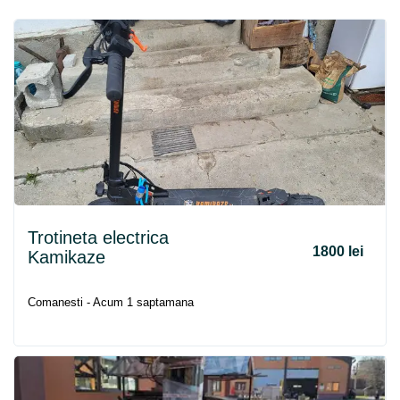
Trotineta electrica
1800 lei
Kamikaze
Comanesti - Acum 1 saptamana