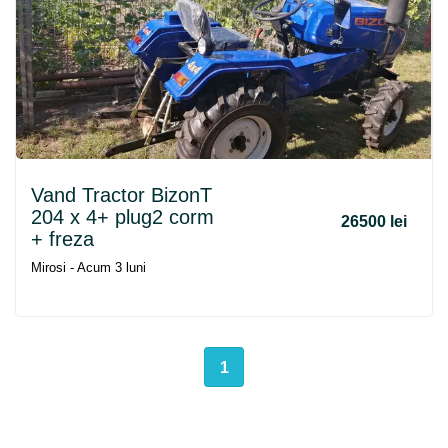
Vand Tractor BizonT
204 x 4+ plug2 corm
26500 lei
+ freza
Mirosi - Acum 3 luni
1