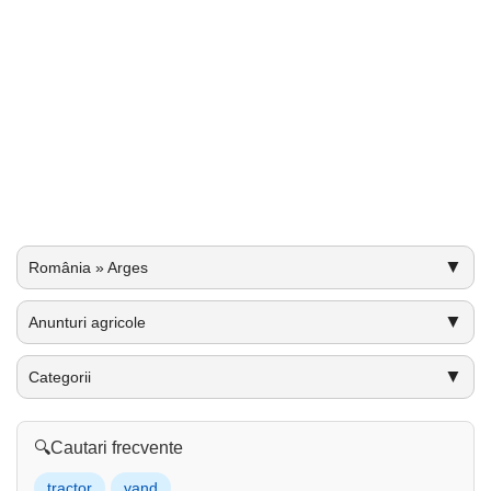
▼
România » Arges
▼
Anunturi agricole
▼
Categorii
🔍
Cautari frecvente
tractor
vand