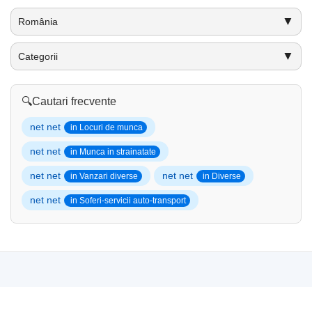
▼
România
▼
Categorii
🔍
Cautari frecvente
net net
in Locuri de munca
net net
in Munca in strainatate
net net
net net
in Vanzari diverse
in Diverse
net net
in Soferi-servicii auto-transport