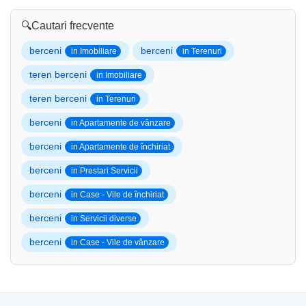
🔍
Cautari frecvente
berceni
berceni
in Imobiliare
in Terenuri
teren berceni
in Imobiliare
teren berceni
in Terenuri
berceni
in Apartamente de vânzare
berceni
in Apartamente de închiriat
berceni
in Prestari Servicii
berceni
in Case - Vile de închiriat
berceni
in Servicii diverse
berceni
in Case - Vile de vânzare