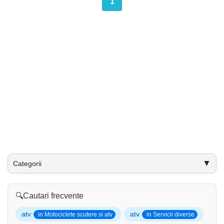
1
▼
Categorii
🔍
Cautari frecvente
atv
atv
in Motociclete scutere si atv
in Servicii diverse