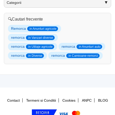
▼
Categorii
🔍
Cautari frecvente
Remorca
in Anunturi agricole
remorca
in Vanzari diverse
remorca
remorca
in Utilaje agricole
in Anunturi auto
remorca
remorca
in Diverse
in Camioane-remorci
Contact
Termeni si Conditii
Cookies
ANPC
BLOG