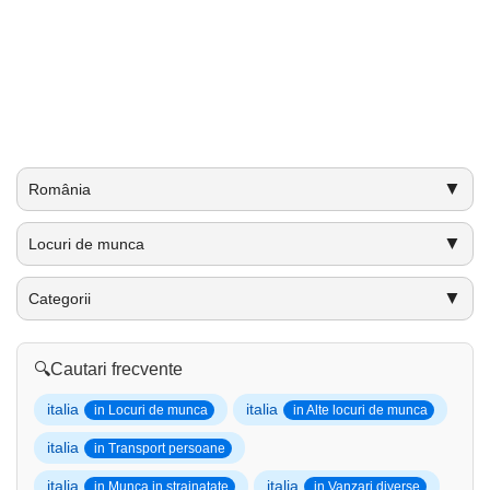
▼
România
▼
Locuri de munca
▼
Categorii
🔍
Cautari frecvente
italia
italia
in Locuri de munca
in Alte locuri de munca
italia
in Transport persoane
italia
italia
in Munca in strainatate
in Vanzari diverse