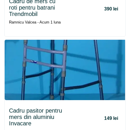
Cadru
de
mers
cu
roti pentru batrani
390 lei
Trendmobil
Ramnicu Valcea - Acum 1 luna
Cadru
pasitor pentru
mers
din aluminiu
149 lei
Invacare