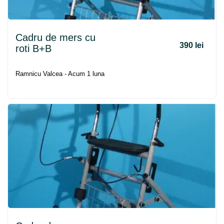
Cadru
de
mers
cu
390 lei
roti B+B
Ramnicu Valcea - Acum 1 luna