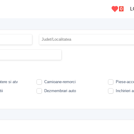
0
L
tere si atv
Camioane-remorci
Piese-acce
ii
Dezmembrari auto
Inchirieri 