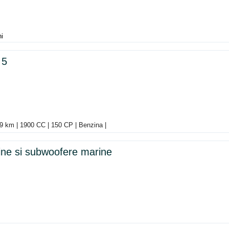
ni
 5
89 km | 1900 CC | 150 CP | Benzina |
ine si subwoofere marine