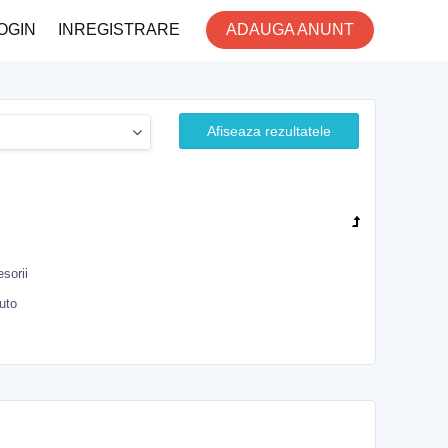
OGIN
INREGISTRARE
ADAUGA ANUNT
Afiseaza rezultatele
sorii
auto