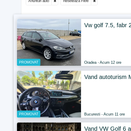
Anunturi auto
Reseteaza Filtre
Vw golf 7.5, fabr 
PROMOVAT
Oradea - Acum 12 ore
Vand autoturism
PROMOVAT
Bucuresti - Acum 11 ore
Vand VW Golf 6 an