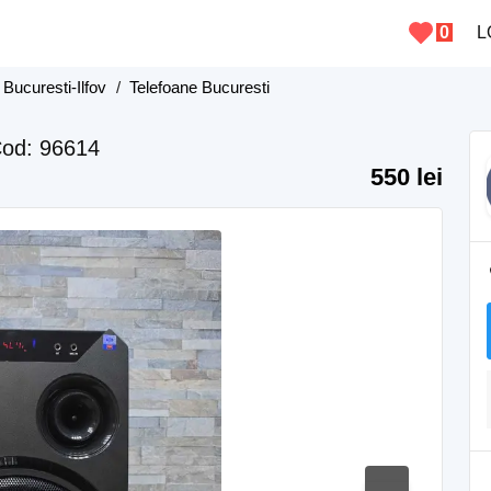
0
L
 Bucuresti-Ilfov
/
Telefoane Bucuresti
od: 96614
550 lei