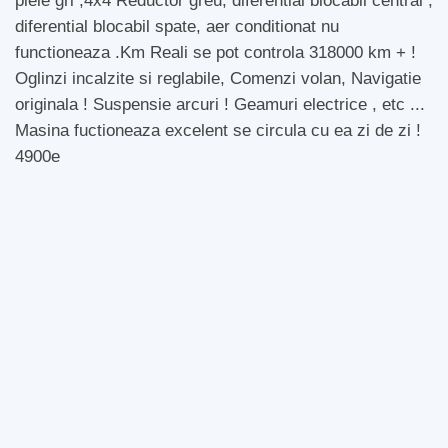
piele gri ,4x4 Reductor greu, diferential blocabil central ,
diferential blocabil spate, aer conditionat nu
functioneaza .Km Reali se pot controla 318000 km + !
Oglinzi incalzite si reglabile, Comenzi volan, Navigatie
originala ! Suspensie arcuri ! Geamuri electrice , etc ...
Masina fuctioneaza excelent se circula cu ea zi de zi !
4900e