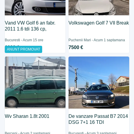
Vand VW Golf 6 an fabr.
Volkswagen Golf 7 VII Break
2011 1.6 tdi 136 cp,
Bucuresti - Acum 15 ore
Puchenii Mari - Acum 1 saptamana
6999 €
7500 €
ANUNT PROMOVAT
Wv Sharan 1.8t 2001
De vanzare Passat B7 2014
DSG 7+1 16 TDI
Berceni - Acum 2 saptamani
Bucuresti - Acum 3 saptamani