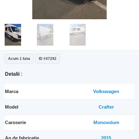
Acum 1 luna
ID #47292
Detalii :
Marca
Volkswagen
Model
Crafter
Caroserie
Monovolum
An de fabricatie
2015