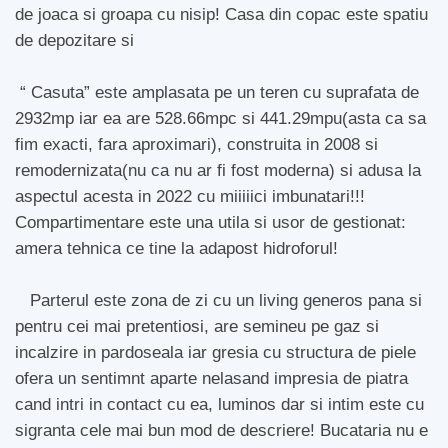
de joaca si groapa cu nisip! Casa din copac este spatiu
de depozitare si
“ Casuta” este amplasata pe un teren cu suprafata de
2932mp iar ea are 528.66mpc si 441.29mpu(asta ca sa
fim exacti, fara aproximari), construita in 2008 si
remodernizata(nu ca nu ar fi fost moderna) si adusa la
aspectul acesta in 2022 cu miiiiici imbunatari!!!
Compartimentare este una utila si usor de gestionat:
amera tehnica ce tine la adapost hidroforul!
Parterul este zona de zi cu un living generos pana si
pentru cei mai pretentiosi, are semineu pe gaz si
incalzire in pardoseala iar gresia cu structura de piele
ofera un sentimnt aparte nelasand impresia de piatra
cand intri in contact cu ea, luminos dar si intim este cu
sigranta cele mai bun mod de descriere! Bucataria nu e