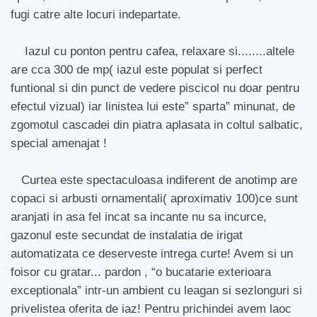
fugi catre alte locuri indepartate.
Iazul cu ponton pentru cafea, relaxare si........altele
are cca 300 de mp( iazul este populat si perfect
funtional si din punct de vedere piscicol nu doar pentru
efectul vizual) iar linistea lui este” sparta” minunat, de
zgomotul cascadei din piatra aplasata in coltul salbatic,
special amenajat !
Curtea este spectaculoasa indiferent de anotimp are
copaci si arbusti ornamentali( aproximativ 100)ce sunt
aranjati in asa fel incat sa incante nu sa incurce,
gazonul este secundat de instalatia de irigat
automatizata ce deserveste intrega curte! Avem si un
foisor cu gratar... pardon , “o bucatarie exterioara
exceptionala” intr-un ambient cu leagan si sezlonguri si
privelistea oferita de iaz! Pentru prichindei avem laoc