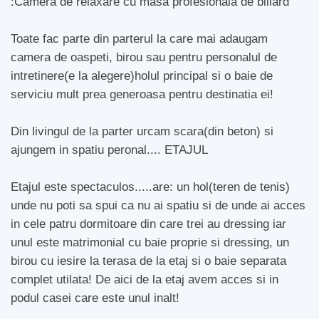
:Camera de relaxare cu masa profesionala de biliard
Toate fac parte din parterul la care mai adaugam
camera de oaspeti, birou sau pentru personalul de
intretinere(e la alegere)holul principal si o baie de
serviciu mult prea generoasa pentru destinatia ei!
Din livingul de la parter urcam scara(din beton) si
ajungem in spatiu peronal.... ETAJUL
Etajul este spectaculos.....are: un hol(teren de tenis)
unde nu poti sa spui ca nu ai spatiu si de unde ai acces
in cele patru dormitoare din care trei au dressing iar
unul este matrimonial cu baie proprie si dressing, un
birou cu iesire la terasa de la etaj si o baie separata
complet utilata! De aici de la etaj avem acces si in
podul casei care este unul inalt!