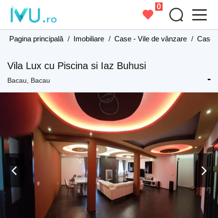
0
Pagina principală
/
Imobiliare
/
Case - Vile de vânzare
/
Case -
Vila Lux cu Piscina si Iaz Buhusi
-
Bacau, Bacau