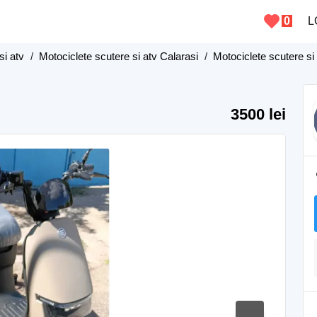
0
L
si atv
/
Motociclete scutere si atv Calarasi
/
Motociclete scutere si
3500 lei