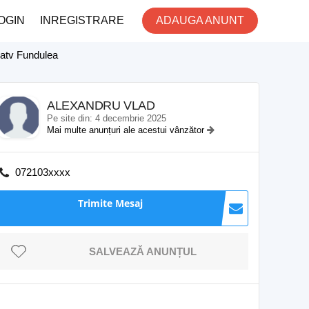
OGIN
INREGISTRARE
ADAUGA ANUNT
 atv Fundulea
ALEXANDRU VLAD
Pe site din: 4 decembrie 2025
Mai multe anunțuri ale acestui vânzător
072103xxxx
Trimite Mesaj
SALVEAZĂ ANUNȚUL