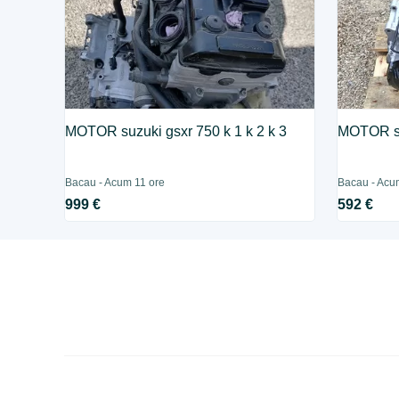
MOTOR suzuki gsxr 750 k 1 k 2 k 3
MOTOR s
Bacau - Acum 11 ore
Bacau - Acu
999 €
592 €